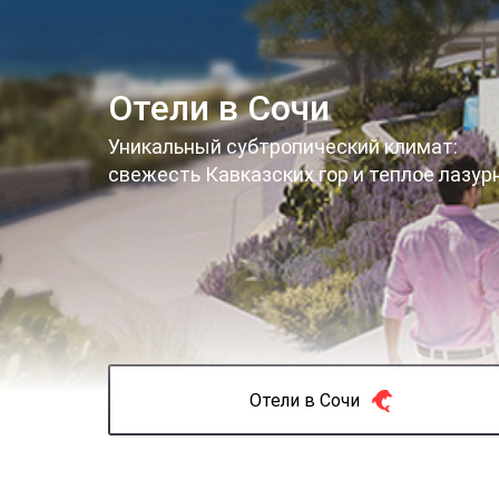
Отели в Сочи
Уникальный субтропический климат:
свежесть Кавказских гор и теплое лазур
Отели в Сочи