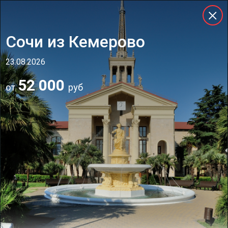
Сочи из Кемерово
23.08.2026
52 000
от
руб
Горящие туры
Успевай, пока не остыли